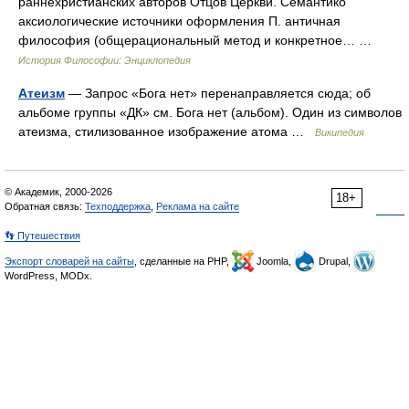
раннехристианских авторов Отцов Церкви. Семантико
аксиологические источники оформления П. античная
философия (общерациональный метод и конкретное… …
История Философии: Энциклопедия
Атеизм
— Запрос «Бога нет» перенаправляется сюда; об
альбоме группы «ДК» см. Бога нет (альбом). Один из символов
атеизма, стилизованное изображение атома …
Википедия
© Академик, 2000-2026
18+
Обратная связь:
Техподдержка
,
Реклама на сайте
👣 Путешествия
Экспорт словарей на сайты
, сделанные на PHP,
Joomla,
Drupal,
WordPress, MODx.