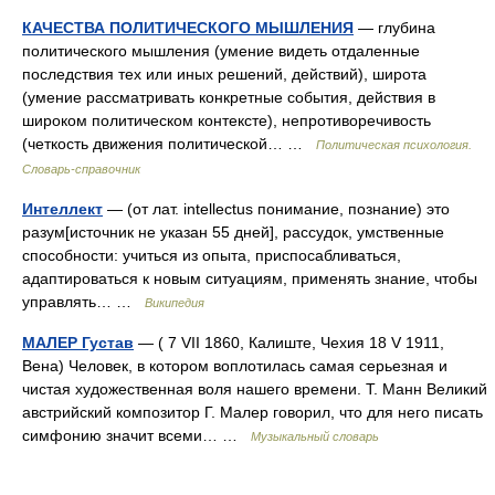
КАЧЕСТВА ПОЛИТИЧЕСКОГО МЫШЛЕНИЯ
— глубина
политического мышления (умение видеть отдаленные
последствия тех или иных решений, действий), широта
(умение рассматривать конкретные события, действия в
широком политическом контексте), непротиворечивость
(четкость движения политической… …
Политическая психология.
Словарь-справочник
Интеллект
— (от лат. intellectus понимание, познание) это
разум[источник не указан 55 дней], рассудок, умственные
способности: учиться из опыта, приспосабливаться,
адаптироваться к новым ситуациям, применять знание, чтобы
управлять… …
Википедия
МАЛЕР Густав
— ( 7 VII 1860, Калиште, Чехия 18 V 1911,
Вена) Человек, в котором воплотилась самая серьезная и
чистая художественная воля нашего времени. Т. Манн Великий
австрийский композитор Г. Малер говорил, что для него писать
симфонию значит всеми… …
Музыкальный словарь